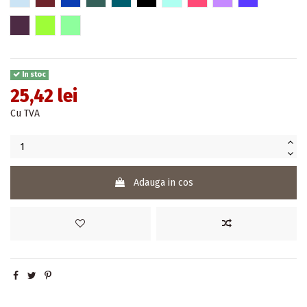
23 - Magenta
25 - Verde fistic
26 - Verde ou de rata
In stoc
25,42 lei
Cu TVA
Adauga in cos