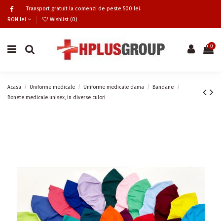
Transport gratuit la comenzi de peste 500 lei.
RON lei
Wishlist (
0
)
0
Acasa
Uniforme medicale
Uniforme medicale dama
Bandane
Bonete medicale unisex, in diverse culori