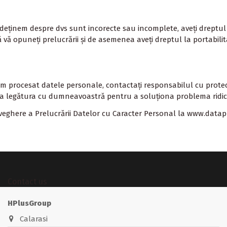
eținem despre dvs sunt incorecte sau incomplete, aveți dreptul să s
au să vă opuneți prelucrării și de asemenea aveți dreptul la portab
-am procesat datele personale, contactați responsabilul cu prote
lua legătura cu dumneavoastră pentru a soluționa problema ridic
eghere a Prelucrării Datelor cu Caracter Personal la
www.datapr
Contact us
HPlusGroup
Calarasi