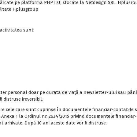
cărcate
pe platforma PHP list
,
stocate la Netdesign SRL
.
Hplusro
alitate
Hplusgroup
activitatea sunt:
 personal doar pe durata de viață a newsletter-ului sau până cân
distruse ireversibil.
tre cele care sunt cuprinse în documentele financiar-contabile
din Anexa 1 la Ordinul nr. 2634/2015 privind documentele financiar-
 arhivate. După 10 ani aceste date vor fi distruse.