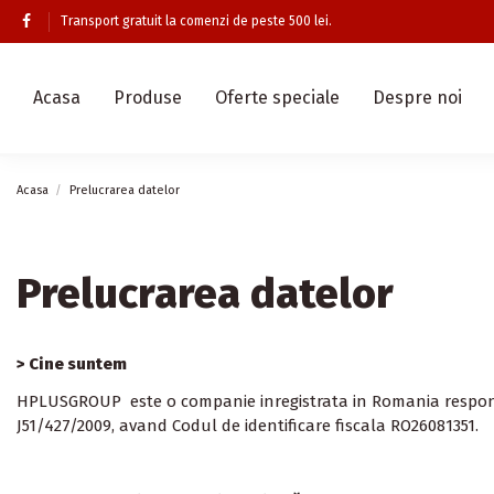
Transport gratuit la comenzi de peste 500 lei.
Acasa
Produse
Oferte speciale
Despre noi
Acasa
Prelucrarea datelor
Prelucrarea datelor
> Cine suntem
HPLUSGROUP
este o companie inregistrata in Romania respon
J51
/
427
/200
9
, avand Codul de identificare fiscala RO
26081351.