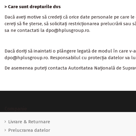
> Care sunt drepturile dvs
Dacă aveți motive să credeți că orice date personale pe care le d
cereți să fie șterse, să solicitați restricționarea prelucrării s
sa ne contactati la dpo@
hplusgroup
.ro.
Dacă doriți să inaintati o plângere legată de modul în care v
dpo@
hplusgroup
.ro. Responsabilul cu protecția datelor va 
De asemenea puteți contacta Autoritatea Națională de Suprav
Companie
Livrare & Returnare
Prelucrarea datelor