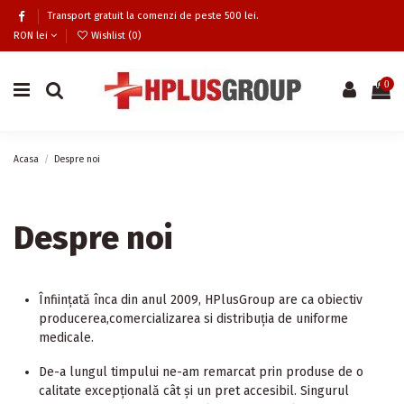
Transport gratuit la comenzi de peste 500 lei.
RON lei
Wishlist (
0
)
0
Acasa
Despre noi
Despre noi
Înființată înca din anul 2009, HPlusGroup are ca obiectiv
producerea,comercializarea si distribuția de uniforme
medicale.
De-a lungul timpului ne-am remarcat prin produse de o
calitate excepțională cât și un pret accesibil. Singurul