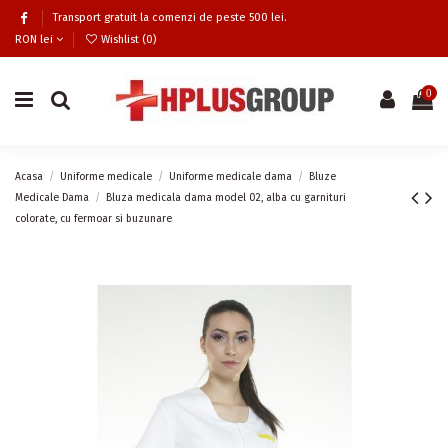
Transport gratuit la comenzi de peste 500 lei.
RON lei
Wishlist (
0
)
0
Acasa
Uniforme medicale
Uniforme medicale dama
Bluze
Medicale Dama
Bluza medicala dama model 02, alba cu garnituri
colorate, cu fermoar si buzunare