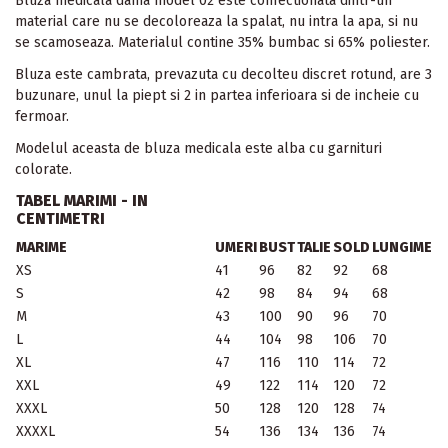
Bluza medicala dama model 02 este confectionata dintr-un
material care nu se decoloreaza la spalat, nu intra la apa, si nu
se scamoseaza. Materialul contine 35% bumbac si 65% poliester.
Bluza este cambrata, prevazuta cu decolteu discret rotund, are 3
buzunare, unul la piept si 2 in partea inferioara si de incheie cu
fermoar.
Modelul aceasta de bluza medicala este alba cu garnituri
colorate.
TABEL MARIMI - IN
CENTIMETRI
MARIME
UMERI
BUST
TALIE
SOLD
LUNGIME
XS
41
96
82
92
68
S
42
98
84
94
68
M
43
100
90
96
70
L
44
104
98
106
70
XL
47
116
110
114
72
XXL
49
122
114
120
72
XXXL
50
128
120
128
74
XXXXL
54
136
134
136
74