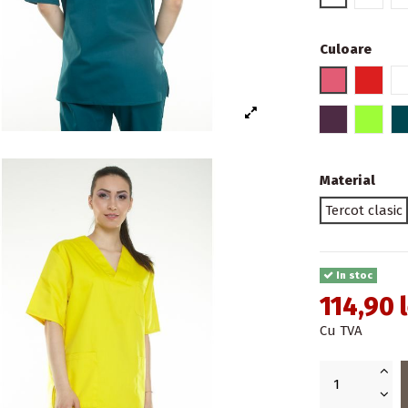
Culoare
2 - Roz inch
3 - Ro
23 - Magent
25 - Ve
Material
Tercot clasic
In stoc
114,90 l
Cu TVA