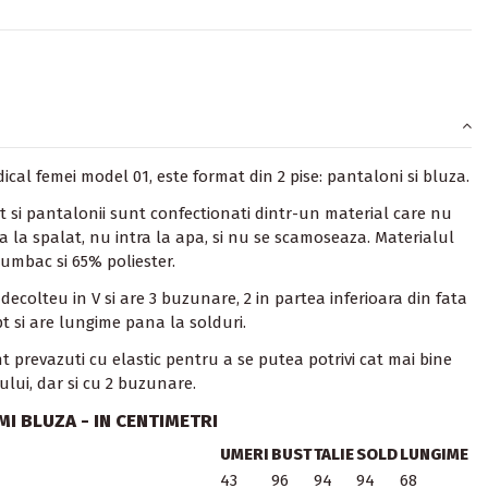
ical
femei model 01, este format din 2 pise: pantaloni si bluza.
t si pantalonii sunt confectionati dintr-un material care nu
a la spalat, nu intra la apa, si nu se scamoseaza. Materialul
umbac si 65% poliester.
decolteu in V si are 3 buzunare, 2 in partea inferioara din fata
pt si are lungime pana la solduri.
 prevazuti cu elastic pentru a se putea potrivi cat mai bine
tului, dar si cu 2 buzunare.
I BLUZA - IN CENTIMETRI
UMERI
BUST
TALIE
SOLD
LUNGIME
43
96
94
94
68