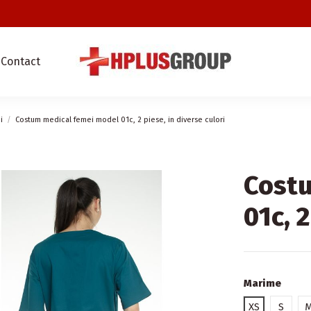
Contact
i
Costum medical femei model 01c, 2 piese, in diverse culori
Cost
01c, 2
Marime
XS
S