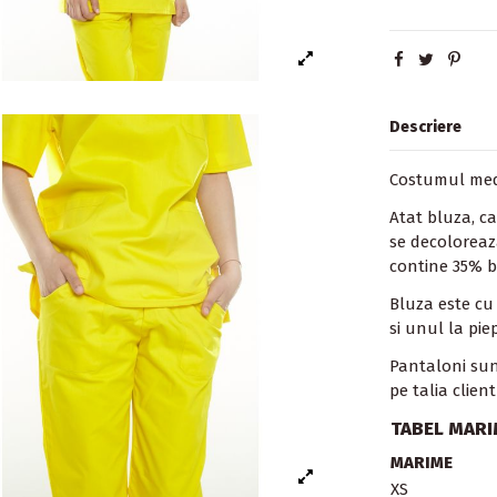
Descriere
Costumul med
Atat bluza, ca
se decoloreaz
contine 35% b
Bluza este cu 
si unul la pie
Pantaloni sunt
pe talia clien
TABEL MARIM
MARIME
XS