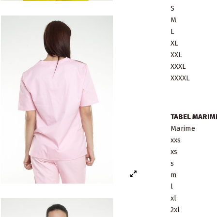
S
M
L
XL
XXL
XXXL
XXXXL
TABEL MARIMI
Marime
xxs
xs
s
m
l
xl
2xl