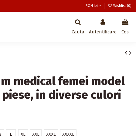
RON lei
Wishlist (
0
)
Cauta
Autentificare
Cos
um medical femei model
 piese, in diverse culori
M
L
XL
XXL
XXXL
XXXXL