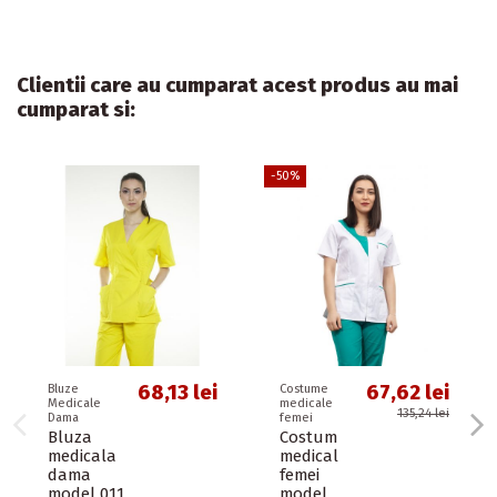
Clientii care au cumparat acest produs au mai
cumparat si:
-50%
68,13 lei
67,62 lei
Bluze
Costume
Medicale
medicale
135,24 lei
Dama
femei
Bluza
Costum
medicala
medical
dama
femei
model 011,
model