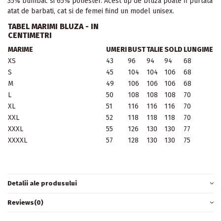
35% bumbac si 65% poliester.
Acest tip de bluza poate fi purtata
atat de barbati, cat si de femei fiind un model unisex.
TABEL MARIMI BLUZA - IN
CENTIMETRI
MARIME
UMERI
BUST
TALIE
SOLD
LUNGIME
XS
43
96
94
94
68
S
45
104
104
106
68
M
49
106
106
106
68
L
50
108
108
108
70
XL
51
116
116
116
70
XXL
52
118
118
118
70
XXXL
55
126
130
130
77
XXXXL
57
128
130
130
75
Detalii ale produsului
Reviews
(0)