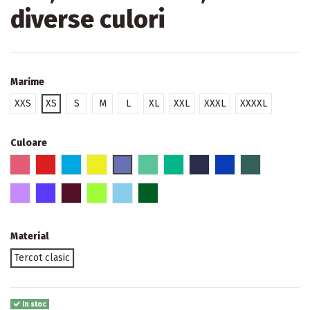
diverse culori
Marime
XXS
XS
S
M
L
XL
XXL
XXXL
XXXXL
Culoare
2 - Roz inchis
3 - Rosu
5 - Albastru deschis
6 - Galben
7 - Mov inchis
9 - Vernil
10 - Verde chirurgical
11 - Bleumarin
14 - Albastru inchis
15 - Verde p
21 - Orhidee inchisa
22 - Albastru ca ardezia
24 - Pruna uscata
25 - Verde fistic
29 - Cer albastru
30 - Verde inchis
Material
Tercot clasic
In stoc