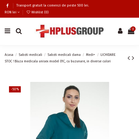
Transport gratuit la comenzi de peste 500 lei.
RON lei
Wishlist (
0
)
0
Acasa
Saboti medicali
Saboti medicali dama
Medi+
LICHIDARE
STOC ! Bluza medicala unisex model 01C, cu buzunare, in diverse culori
-50%