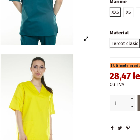
Marime
XXS
XS
Material
Tercot clasic
Ultimele produ
28,47 l
Cu TVA