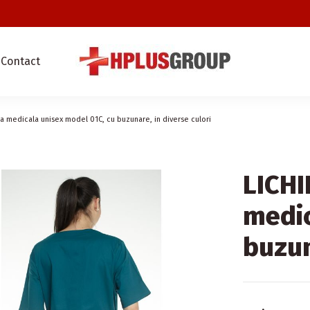
Contact
za medicala unisex model 01C, cu buzunare, in diverse culori
LICHI
medic
buzun