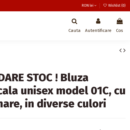
RON lei
Wishlist (
0
)
Cauta
Autentificare
Cos
DARE STOC ! Bluza
ala unisex model 01C, cu
are, in diverse culori