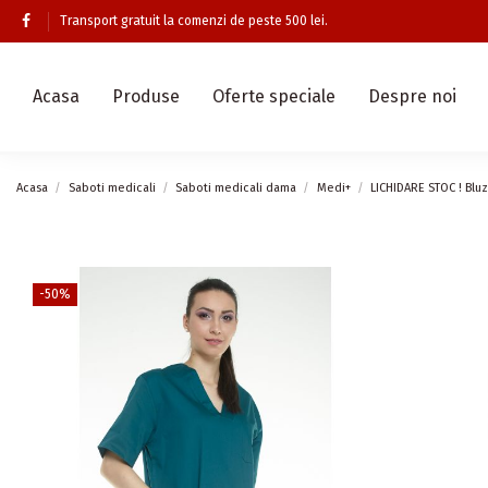
Transport gratuit la comenzi de peste 500 lei.
Acasa
Produse
Oferte speciale
Despre noi
Acasa
Saboti medicali
Saboti medicali dama
Medi+
LICHIDARE STOC ! Blu
-50%