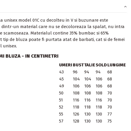
a unisex model 01C cu decolteu in V si buzunare este
 dintr-un material care nu se decoloreaza la spalat, nu intra
 se scamoseaza. Materialul contine 35% bumbac si 65%
t tip de bluza poate fi purtata atat de barbati, cat si de femei
l unisex.
I BLUZA - IN CENTIMETRI
UMERI
BUST
TALIE
SOLD
LUNGIME
43
96
94
94
68
45
104
104
106
68
49
106
106
106
68
50
108
108
108
70
51
116
116
116
70
52
118
118
118
70
55
126
130
130
77
57
128
130
130
75