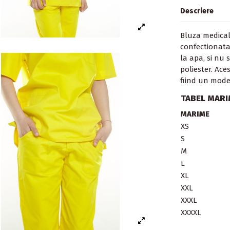
Descriere
Bluza medical
confectionata
la apa, si nu
poliester.
Aces
fiind un mode
TABEL MARIM
MARIME
XS
S
M
L
XL
XXL
XXXL
XXXXL