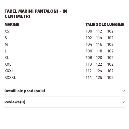
TABEL MARIMI PANTALONI - IN
CENTIMETRI
MARIME
TALIE
SOLD
LUNGIME
XS
100
112
102
S
102
114
102
M
104
116
102
L
106
118
102
XL
108
120
102
XXL
110
122
102
XXXL
112
124
102
XXXXL
114
126
102
Detalii ale produsului
Reviews
(0)