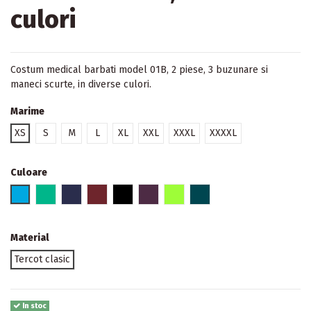
culori
Costum medical barbati model 01B, 2 piese, 3 buzunare si
maneci scurte, in diverse culori.
Marime
XS
S
M
L
XL
XXL
XXXL
XXXXL
Culoare
5 - Albastru deschis
10 - Verde chirurgical
11 - Bleumarin
13 - Grena
17 - Negru
23 - Magenta
25 - Verde fistic
31 - Albastru smarald
Material
Tercot clasic
In stoc