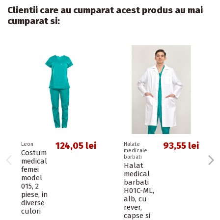
Clientii care au cumparat acest produs au mai
cumparat si:
124,05 lei
93,55 lei
Leon
Halate
medicale
Costum
barbati
medical
Halat
femei
medical
model
barbati
015, 2
H01C-ML,
piese, in
alb, cu
diverse
rever,
culori
capse si