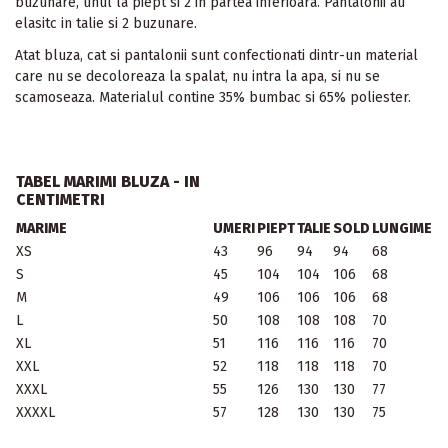
buzunare, unul la piept si 2 in partea inferioara. Pantalonii au
elasitc in talie si 2 buzunare.
Atat bluza, cat si pantalonii sunt confectionati dintr-un material
care nu se decoloreaza la spalat, nu intra la apa, si nu se
scamoseaza. Materialul contine 35% bumbac si 65% poliester.
TABEL MARIMI BLUZA - IN
CENTIMETRI
MARIME
UMERI
PIEPT
TALIE
SOLD
LUNGIME
XS
43
96
94
94
68
S
45
104
104
106
68
M
49
106
106
106
68
L
50
108
108
108
70
XL
51
116
116
116
70
XXL
52
118
118
118
70
XXXL
55
126
130
130
77
XXXXL
57
128
130
130
75