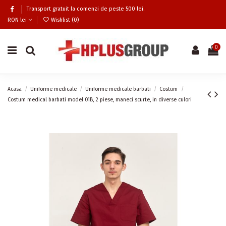
Transport gratuit la comenzi de peste 500 lei.
RON lei
Wishlist (
0
)
0
Acasa
Uniforme medicale
Uniforme medicale barbati
Costum
Costum medical barbati model 01B, 2 piese, maneci scurte, in diverse culori