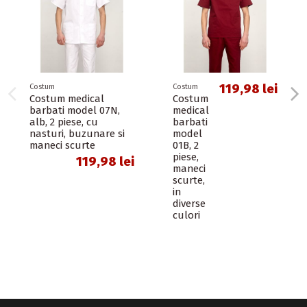
119,98 lei
Costum
Costum
Costum medical
Costum
barbati model 07N,
medical
alb, 2 piese, cu
barbati
nasturi, buzunare si
model
maneci scurte
01B, 2
piese,
119,98 lei
maneci
scurte,
in
diverse
culori