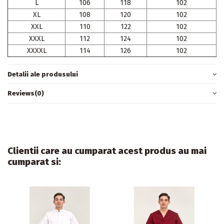
L
106
118
102
XL
108
120
102
XXL
110
122
102
XXXL
112
124
102
XXXXL
114
126
102
Detalii ale produsului
Reviews
(0)
Clientii care au cumparat acest produs au mai
cumparat si: