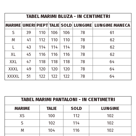
TABEL MARIMI BLUZA - IN CENTIMETRI
MARIME
UMERI
PIEPT
TALIE
SOLD
LUNGIME
LUNGIME MANECA
S
39
110
106
106
78
61
M
41
112
110
110
78
62
L
43
114
114
114
78
62
XL
45
116
116
116
78
62
XXL
47
118
118
118
78
64
XXXL
49
120
120
120
78
64
XXXXL
51
122
122
122
78
64
TABEL MARIMI PANTALONI - IN CENTIMETRI
MARIME
TALIE
SOLD
LUNGIME
XS
100
112
102
S
102
114
102
M
104
116
102