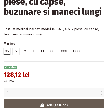
piese, cu capse,
buzunare si maneci lungi
Costum medical barbati model 07C-ML, alb, 2 piese, cu capse, 3
buzunare si maneci lungi.
Marime
XS
S
M
L
XL
XXL
XXXL
XXXXL
In stoc
128,12 lei
Cu TVA
Adauga in cos