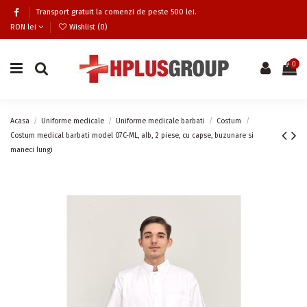
Transport gratuit la comenzi de peste 500 lei.
RON lei
Wishlist (
0
)
0
Acasa
Uniforme medicale
Uniforme medicale barbati
Costum
Costum medical barbati model 07C-ML, alb, 2 piese, cu capse, buzunare si
maneci lungi